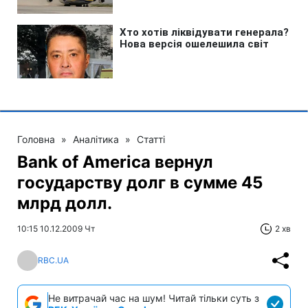
Головна
»
Аналітика
»
Статті
Bank of America вернул
государству долг в сумме 45
млрд долл.
10:15 10.12.2009 Чт
2 хв
RBC.UA
Не витрачай час на шум! Читай тільки суть з