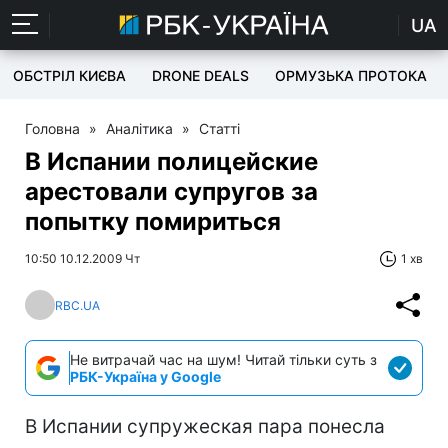
UA
ОБСТРІЛ КИЄВА
DRONE DEALS
ОРМУЗЬКА ПРОТОКА
Головна
»
Аналітика
»
Статті
В Испании полицейские
арестовали супругов за
попытку помириться
10:50 10.12.2009 Чт
1 хв
RBC.UA
Не витрачай час на шум! Читай тільки суть з
РБК-Україна у Google
В Испании супружеская пара понесла