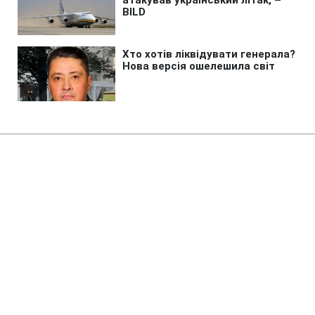
Головна
»
Аналітика
»
Статті
Лига чемпионов: Определились
все участники плей-офф
09:53 10.12.2009 Чт
2 хв
RBC.UA
Будь у курсі, а не в шоці! Додай змісту своїй