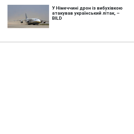
Головна
»
Аналітика
»
Статті
В Украине курсы валют
практически не изменились
10:17 14.11.2008 Пт
1 хв
RBC.UA
Не витрачай час на шум! Читай тільки суть з
РБК-Україна у Google