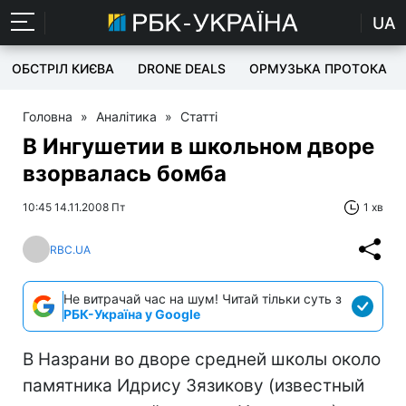
UA
ОБСТРІЛ КИЄВА
DRONE DEALS
ОРМУЗЬКА ПРОТОКА
Головна
»
Аналітика
»
Статті
В Ингушетии в школьном дворе
взорвалась бомба
10:45 14.11.2008 Пт
1 хв
RBC.UA
Не витрачай час на шум! Читай тільки суть з
РБК-Україна у Google
В Назрани во дворе средней школы около
памятника Идрису Зязикову (известный