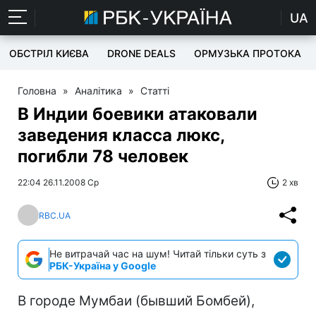
UA
ОБСТРІЛ КИЄВА
DRONE DEALS
ОРМУЗЬКА ПРОТОКА
Головна
»
Аналітика
»
Статті
В Индии боевики атаковали
заведения класса люкс,
погибли 78 человек
22:04 26.11.2008 Ср
2 хв
RBC.UA
Не витрачай час на шум! Читай тільки суть з
РБК-Україна у Google
В городе Мумбаи (бывший Бомбей),