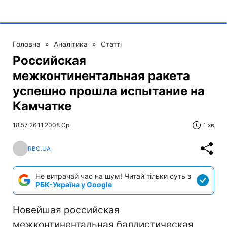
Головна
»
Аналітика
»
Статті
Российская
межконтинентальная ракета
успешно прошла испытание на
Камчатке
18:57 26.11.2008 Ср
1 хв
RBC.UA
Не витрачай час на шум! Читай тільки суть з
РБК-Україна у Google
Новейшая российская
межконтинентальная баллистическая