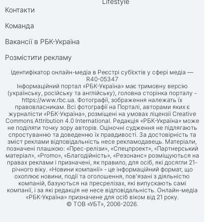
Lifestyle
Контакти
Команда
Вакансії в РБК-Україна
Розмістити рекламу
Ідентифікатор онлайн-медіа в Реєстрі суб’єктів у сфері медіа —
R40-05347
Інформаційний портал «РБК-Україна» має тримовну версію
(українську, російську та англійську), головна сторінка порталу -
https://www.rbc.ua
. Фотографії, зображення належать їх
правовласникам. Всі фотографії на Порталі, авторами яких є
журналісти «РБК-Україна», розміщені на умовах ліцензії Creative
Commons Attribution 4.0 International. Редакція «РБК-Україна» може
не поділяти точку зору авторів. Оціночні судження не підлягають
спростуванню та доведенню їх правдивості. За достовірність та
зміст реклами відповідальність несе рекламодавець. Матеріали,
позначені плашкою: «Прес-релізи», «Спецпроект», «Партнерський
матеріал», «Promo», «Благодійність», «Резонанс» розміщуються на
правах реклами і призначені, як правило, для осіб, які досягли 21-
річного віку. «Новини компанії» - це інформаційний формат, що
охоплює новини, події та оголошення, пов'язані з діяльністю
компаній, базуються на пресрелізах, які випускають самі
компанії, і за які редакція не несе відповідальність. Онлайн-медіа
«РБК-Україна» призначене для осіб віком від 21 року.
© ТОВ «УБТ», 2006-2026.