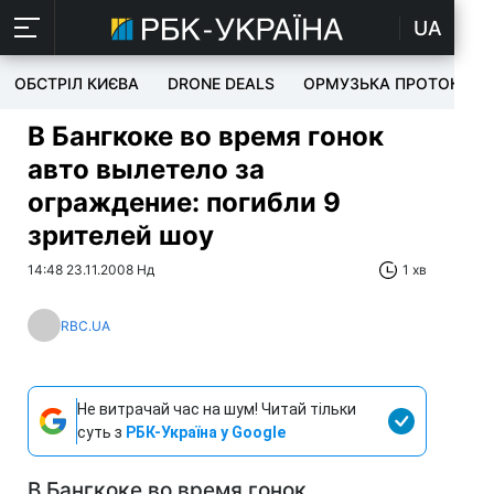
UA
ОБСТРІЛ КИЄВА
DRONE DEALS
ОРМУЗЬКА ПРОТОКА
В Бангкоке во время гонок
авто вылетело за
ограждение: погибли 9
зрителей шоу
14:48 23.11.2008 Нд
1 хв
RBC.UA
Не витрачай час на шум! Читай тільки
суть з
РБК-Україна у Google
В Бангкоке во время гонок