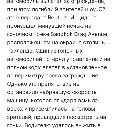
автомобиль вылетел за ограждение,
при этом погибли 9 зрителей шоу. Об
этом передает Reuters. Инцидент
произошел минувшей ночью на
гоночном треке Bangkok Drag Avenue,
расположенном на окраине столицы
Таиланда. Один из гоночных
автомобилей потерял управление и на
полном ходу влетел в установленное
по периметру трека заграждение.
Однако это препятствие не
остановило набравшую скорость
машину, которая от удара взмыла
вверх и приземлилась на головы
зрителей, пришедших посмотреть на
гонки. Водителю удалось выжить в