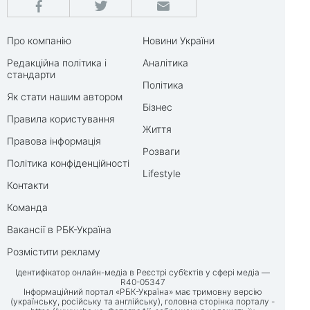
Про компанію
Новини України
Редакційна політика і
Аналітика
стандарти
Політика
Як стати нашим автором
Бізнес
Правила користування
Життя
Правова інформація
Розваги
Політика конфіденційності
Lifestyle
Контакти
Команда
Вакансії в РБК-Україна
Розмістити рекламу
Ідентифікатор онлайн-медіа в Реєстрі суб’єктів у сфері медіа —
R40-05347
Інформаційний портал «РБК-Україна» має тримовну версію
(українську, російську та англійську), головна сторінка порталу -