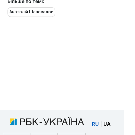
Більше по темі:
Анатолій Шаповалов
RU
|
UA