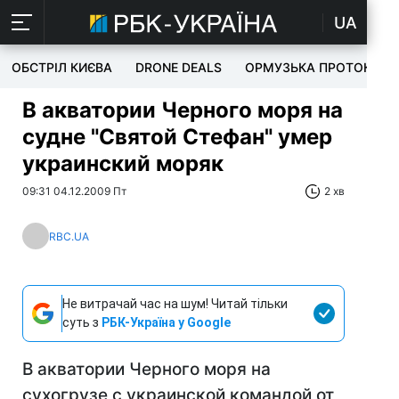
UA
ОБСТРІЛ КИЄВА
DRONE DEALS
ОРМУЗЬКА ПРОТОКА
В акватории Черного моря на
судне "Святой Стефан" умер
украинский моряк
09:31 04.12.2009 Пт
2 хв
RBC.UA
Не витрачай час на шум! Читай тільки
суть з
РБК-Україна у Google
В акватории Черного моря на
сухогрузе с украинской командой от