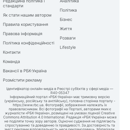
Редакційна політика і
Аналітика
стандарти
Політика
Як стати нашим автором
Бізнес
Правила користування
Життя
Правова інформація
Розваги
Політика конфіденційності
Lifestyle
Контакти
Команда
Вакансії в РБК-Україна
Розмістити рекламу
Ідентифікатор онлайн-медіа в Реєстрі суб’єктів у сфері медіа —
R40-05347
Інформаційний портал «РБК-Україна» має тримовну версію
(українську, російську та англійську), головна сторінка порталу -
https://www.rbc.ua
. Фотографії, зображення належать їх
правовласникам. Всі фотографії на Порталі, авторами яких є
журналісти «РБК-Україна», розміщені на умовах ліцензії Creative
Commons Attribution 4.0 International. Редакція «РБК-Україна» може
не поділяти точку зору авторів. Оціночні судження не підлягають
спростуванню та доведенню їх правдивості. За достовірність та
зміст реклами відповідальність несе рекламодавець. Матеріали,