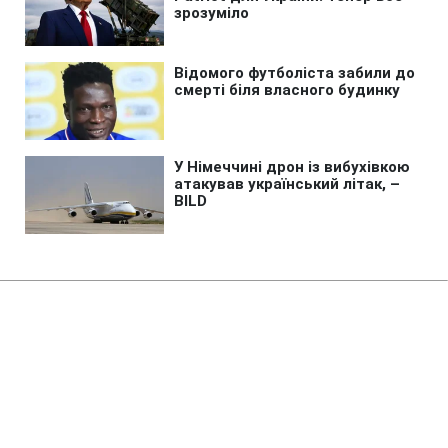
Головна
»
Аналітика
»
Статті
После введения новых штрафов
за нарушение ПДД выписано
квитанций на 29 млн грн