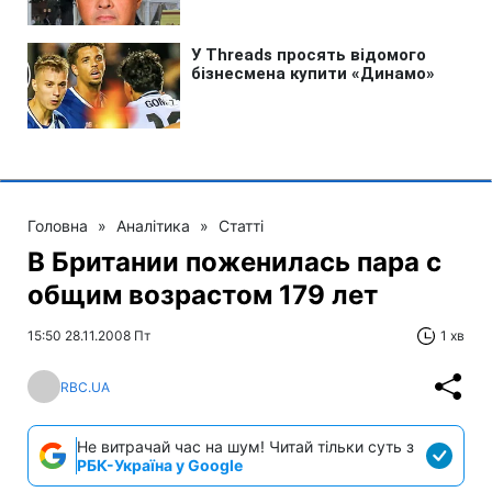
Головна
»
Аналітика
»
Статті
В Британии поженилась пара с
общим возрастом 179 лет
15:50 28.11.2008 Пт
1 хв
RBC.UA
Не витрачай час на шум! Читай тільки суть з
РБК-Україна у Google