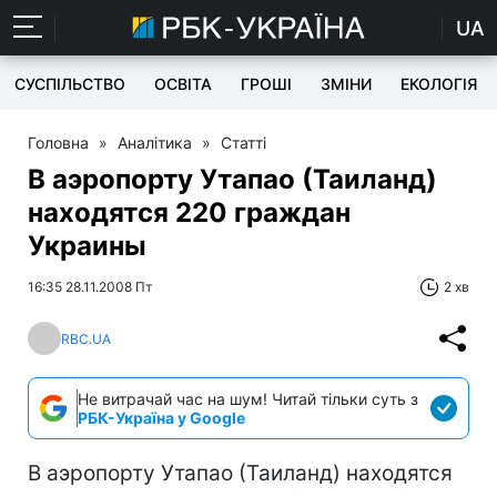
UA
СУСПІЛЬСТВО
ОСВІТА
ГРОШІ
ЗМІНИ
ЕКОЛОГІЯ
Головна
»
Аналітика
»
Статті
В аэропорту Утапао (Таиланд)
находятся 220 граждан
Украины
16:35 28.11.2008 Пт
2 хв
RBC.UA
Не витрачай час на шум! Читай тільки суть з
РБК-Україна у Google
В аэропорту Утапао (Таиланд) находятся