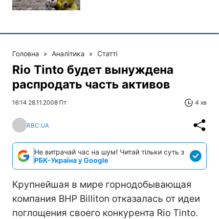
Головна
»
Аналітика
»
Статті
Rio Tinto будет вынуждена
распродать часть активов
16:14 28.11.2008 Пт
4 хв
RBC.UA
Не витрачай час на шум! Читай тільки суть з
РБК-Україна у Google
Крупнейшая в мире горнодобывающая
компания BHP Billiton отказалась от идеи
поглощения своего конкурента Rio Tinto.