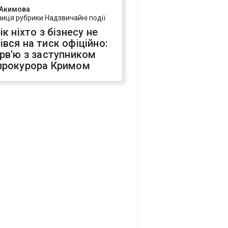
 Акимова
ниця рубрики Надзвичайні події
ік ніхто з бізнесу не
івся на тиск офіційно:
ерв'ю з заступником
прокурора Кримом