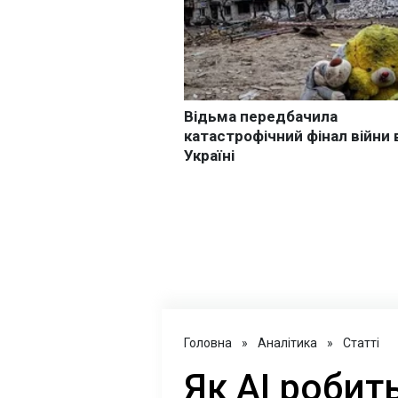
Головна
»
Аналітика
»
Статті
Як AI роби