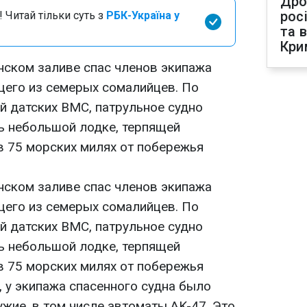
Дро
рос
 Читай тільки суть з
РБК-Україна у
та 
Кри
ском заливе спас членов экипажа
щего из семерых сомалийцев. По
 датских ВМС, патрульное судно
ь небольшой лодке, терпящей
в 75 морских милях от побережья
ском заливе спас членов экипажа
щего из семерых сомалийцев. По
 датских ВМС, патрульное судно
ь небольшой лодке, терпящей
в 75 морских милях от побережья
 у экипажа спасенного судна было
жие, в том числе автоматы AK-47. Это