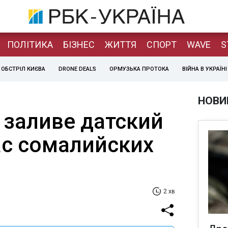
ПОЛІТИКА
БІЗНЕС
ЖИТТЯ
СПОРТ
WAVE
S
ОБСТРІЛ КИЄВА
DRONE DEALS
ОРМУЗЬКА ПРОТОКА
ВІЙНА В УКРАЇНІ
НОВИ
 заливе датский
ас сомалийских
2 хв