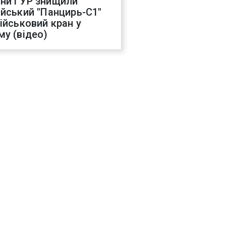
ни ГУР знищили
ійський "Панцирь-С1"
військовий кран у
му (відео)