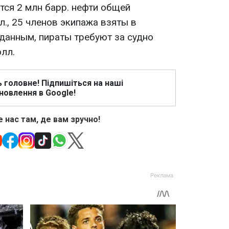
тся 2 млн барр. нефти общей
., 25 членов экипажа взяты в
данным, пираты требуют за судно
олл.
ь головне! Підпишіться на наші
новлення в Google!
 нас там, де вам зручно!