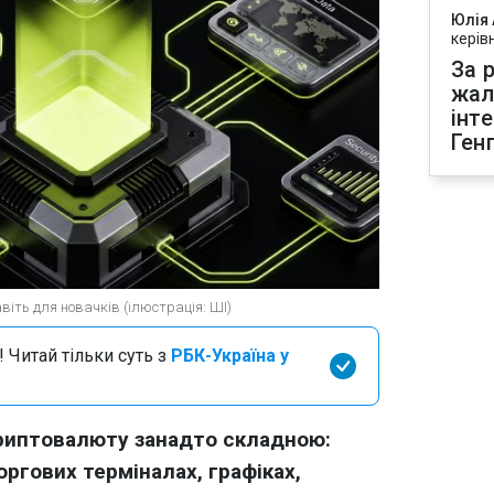
Юлія
керів
За р
жал
інт
Ген
іть для новачків (ілюстрація: ШІ)
 Читай тільки суть з
РБК-Україна у
криптовалюту занадто складною:
оргових терміналах, графіках,