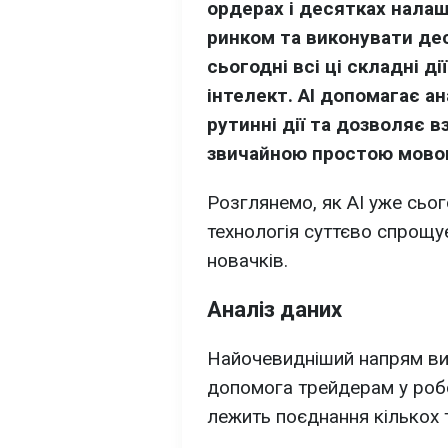
ордерах і десятках налаш
ринком та виконувати дес
сьогодні всі ці складні д
інтелект. AI допомагає а
рутинні дії та дозволяє 
звичайною простою мов
Розглянемо, як AI уже сьог
технологія суттєво спрощ
новачків.
Аналіз даних
Найочевидніший напрям вик
допомога трейдерам у робо
лежить поєднання кількох т