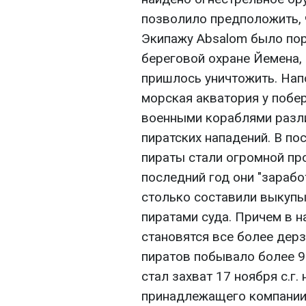
позволило предположить, 
Экипажу Absalom было по
береговой охране Йемена, 
пришлось уничтожить. Нап
морская акватория у побе
военными кораблями разл
пиратских нападений. В п
пираты стали огромной пр
последний год они "зарабо
столько составили выкупы
пиратами суда. Причем в 
становятся все более дерзк
пиратов побывало более 9
стал захват 17 ноября с.г. 
принадлежащего компании 