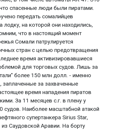
что спасенные люди были пиратами.
ручено передать сомалийцев
а лодку, на которой они находились,
омним, что в настоящий момент
режья Сомали патрулируется
ичных стран с целью предотвращения
оследнее время активизировавшиеся
облемой для торговых судов. Лишь за
тали" более 150 млн долл. - именно
, заплаченные за захваченные
настоящее время нападения пиратов
ими. За 11 месяцев с.г. в плену у
0 судов. Наиболее масштабной атакой
нефтяного супертанкера Sirius Star,
из Саудовской Аравии. На борту