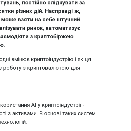
тувань, постійно слідкувати за
ятки різних дій. Насправді ж,
ії може взяти на себе штучний
налізувати ринок, автоматизує
взаємодіяти з криптобіржею
ою.
одні змінює криптоіндустрію і як ця
ує роботу з криптовалютою для
ористання AI у криптоіндустрії -
ті з активами. В основі таких систем
ехнологій.