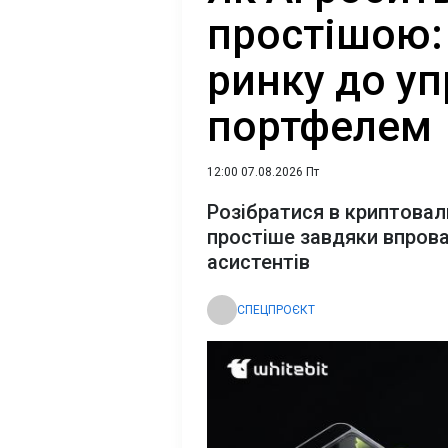
простішою: 
ринку до уп
портфелем
12:00 07.08.2026 Пт
Розібратися в криптова
простіше завдяки впров
асистентів
СПЕЦПРОЄКТ