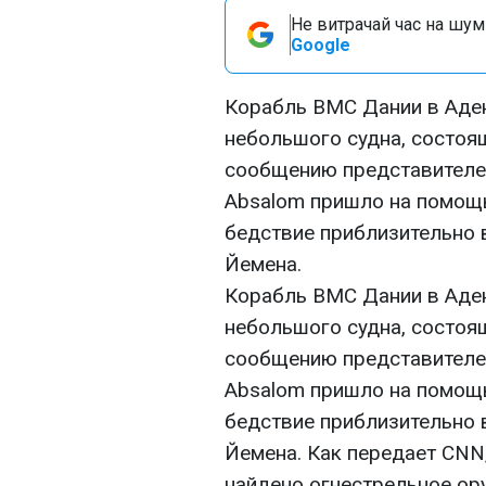
Не витрачай час на шум!
Google
Корабль ВМС Дании в Аден
небольшого судна, состоя
сообщению представителей
Absalom пришло на помощ
бедствие приблизительно 
Йемена.
Корабль ВМС Дании в Аден
небольшого судна, состоя
сообщению представителей
Absalom пришло на помощ
бедствие приблизительно 
Йемена. Как передает CNN,
найдено огнестрельное ору