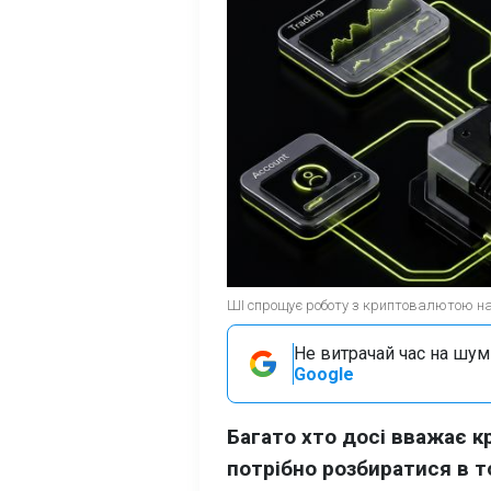
ШІ спрощує роботу з криптовалютою нав
Не витрачай час на шум!
Google
Багато хто досі вважає 
потрібно розбиратися в т