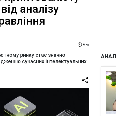
від аналізу
равління
6 хв
лютному ринку стає значно
АНАЛ
адженню сучасних інтелектуальних