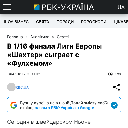
UA
ШОУ БІЗНЕС
СВЯТА
ПОРАДИ
ГОРОСКОПИ
ЦІКАВ
Головна
»
Аналітика
»
Статті
В 1/16 финала Лиги Европы
«Шахтер» сыграет с
«Фулхемом»
14:43 18.12.2009 Пт
2 хв
RBC.UA
Будь у курсі, а не в шоці! Додай змісту своїй
стрічці
разом з РБК-Україна в Google
Сегодня в швейцарском Ньоне