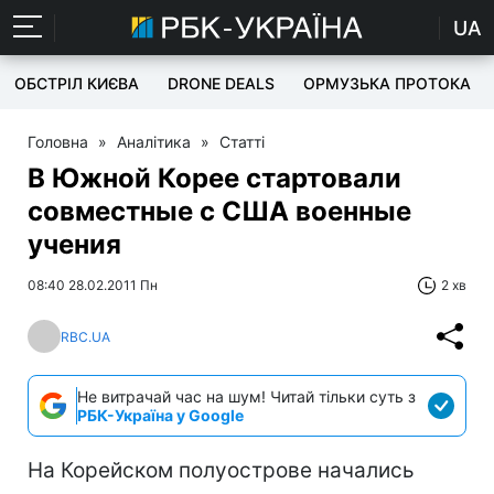
UA
ОБСТРІЛ КИЄВА
DRONE DEALS
ОРМУЗЬКА ПРОТОКА
Головна
»
Аналітика
»
Статті
В Южной Корее стартовали
совместные с США военные
учения
08:40 28.02.2011 Пн
2 хв
RBC.UA
Не витрачай час на шум! Читай тільки суть з
РБК-Україна у Google
На Корейском полуострове начались