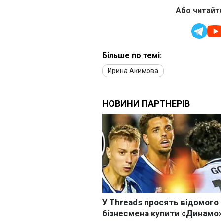
Або читайте
Більше по темі:
Ирина Акимова