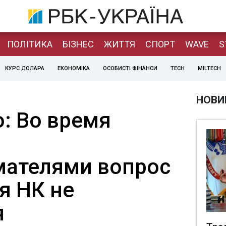
ПОЛІТИКА
БІЗНЕС
ЖИТТЯ
СПОРТ
WAVE
S
КУРС ДОЛАРА
ЕКОНОМІКА
ОСОБИСТІ ФІНАНСИ
TECH
MILTECH
НОВИ
: Во время
мателями вопрос
я НК не
я