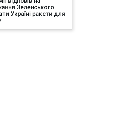
мп відповів на
хання Зеленського
ати Україні ракети для
О