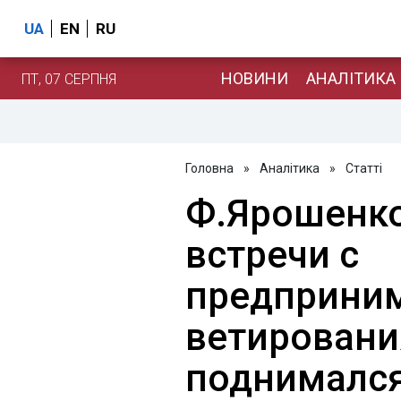
UA
EN
RU
НОВИНИ
АНАЛІТИКА
ПТ, 07 СЕРПНЯ
Головна
»
Аналітика
»
Статті
Ф.Ярошенко
встречи с
предприни
ветировани
поднималс