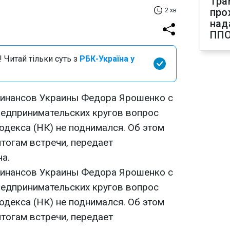
Тра
про
2 хв
над
ПП
 Читай тільки суть з
РБК-Україна у
финансов Украины Федора Ярошенко с
редпринимательских кругов вопрос
одекса (НК) не поднимался. Об этом
итогам встречи, передает
а.
финансов Украины Федора Ярошенко с
редпринимательских кругов вопрос
одекса (НК) не поднимался. Об этом
итогам встречи, передает