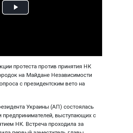
Play
Video
кции протеста против принятия НК
городок на Майдане Независимости
опроса с президентским вето на
езидента Украины (АП) состоялась
и предпринимателей, выступающих с
ятием НК. Встреча проходила за
дила первый заместитель главы