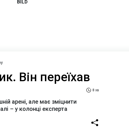
ру
ик. Він переїхав
8 хв
шній арені, але має зміцнити
алі – у колонці експерта