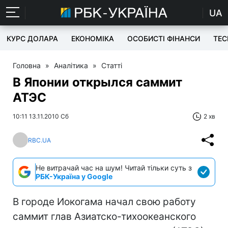
UA
КУРС ДОЛАРА
ЕКОНОМІКА
ОСОБИСТІ ФІНАНСИ
TEC
Головна
»
Аналітика
»
Статті
В Японии открылся саммит
АТЭС
10:11 13.11.2010 Сб
2 хв
RBC.UA
Не витрачай час на шум! Читай тільки суть з
РБК-Україна у Google
В городе Иокогама начал свою работу
саммит глав Азиатско-тихоокеанского