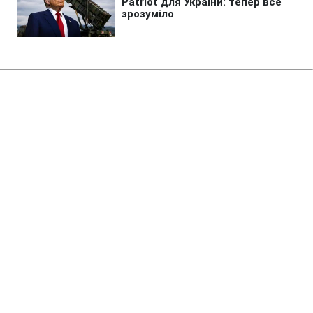
Головна
»
Аналітика
»
Статті
Евросоюз возобновит
переговоры с Ираном по его
ядерной программе 5 декабря
22:10 12.11.2010 Пт
2 хв
RBC.UA
Не витрачай час на шум! Читай тільки суть з
РБК-Україна у Google
Евросоюз от имени "шестерки"