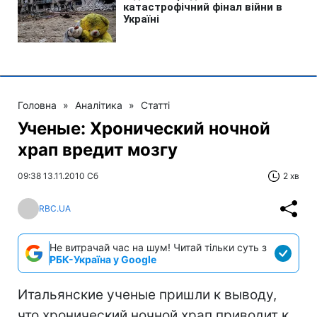
Головна
»
Аналітика
»
Статті
Ученые: Хронический ночной
храп вредит мозгу
09:38 13.11.2010 Сб
2 хв
RBC.UA
Не витрачай час на шум! Читай тільки суть з
РБК-Україна у Google
Итальянские ученые пришли к выводу,
что хронический ночной храп приводит к