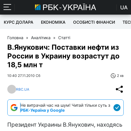
UA
КУРС ДОЛАРА
ЕКОНОМІКА
ОСОБИСТІ ФІНАНСИ
TEC
Головна
»
Аналітика
»
Статті
В.Янукович: Поставки нефти из
России в Украину возрастут до
18,5 млн т
10:40 27.11.2010 Сб
2 хв
RBC.UA
Не витрачай час на шум! Читай тільки суть з
РБК-Україна у Google
Президент Украины В.Янукович, находясь