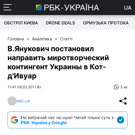
UA
ОБСТРІЛ КИЄВА
DRONE DEALS
ОРМУЗЬКА ПРОТОКА
Головна
»
Аналітика
»
Статті
В.Янукович постановил
направить миротворческий
контингент Украины в Кот-
д'Ивуар
11:41 08.02.2011 Вт
3 хв
RBC.UA
Не витрачай час на шум! Читай тільки суть з
РБК-Україна у Google