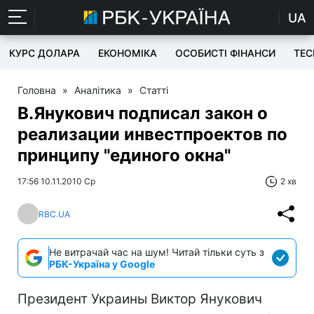
UA
КУРС ДОЛАРА
ЕКОНОМІКА
ОСОБИСТІ ФІНАНСИ
TEC
Головна
»
Аналітика
»
Статті
В.Янукович подписал закон о
реализации инвестпроектов по
принципу "единого окна"
17:56 10.11.2010 Ср
2 хв
RBC.UA
Не витрачай час на шум! Читай тільки суть з
РБК-Україна у Google
Президент Украины Виктор Янукович