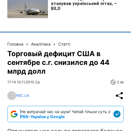
Головна
»
Аналітика
»
Статті
Торговый дефицит США в
сентябре с.г. снизился до 44
млрд долл
17:14 10.11.2010 Ср
2 хв
RBC.UA
Не витрачай час на шум! Читай тільки суть з
РБК-Україна у Google