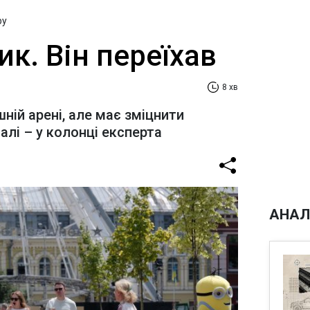
ру
ик. Він переїхав
8 хв
шній арені, але має зміцнити
алі – у колонці експерта
АНАЛ