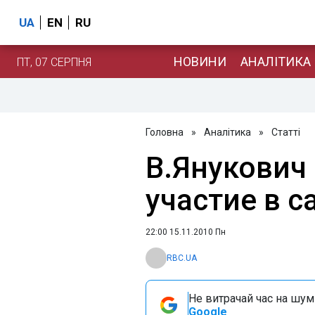
UA
EN
RU
НОВИНИ
АНАЛІТИКА
ПТ, 07 СЕРПНЯ
Головна
»
Аналітика
»
Статті
В.Янукович
участие в 
22:00 15.11.2010 Пн
RBC.UA
Не витрачай час на шум!
Google