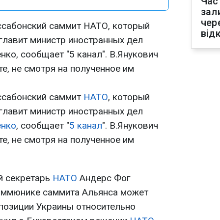
Час
зал
чер
ссабонский саммит НАТО, который
від
зглавит министр иностранных дел
ко, сообщает "5 канал". В.Янукович
те, не смотря на полученное им
ссабонский саммит
НАТО
, который
зглавит министр иностранных дел
енко
, сообщает "
5 канал
". В.Янукович
те, не смотря на полученное им
й секретарь
НАТО
Андерс Фог
коммюнике саммита Альянса может
позиции Украины относительно