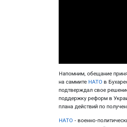
Напомним, обещание прин
на саммите
НАТО
в Бухарес
подтверждал свое решени
поддержку реформ в Украи
плана действий по получе
НАТО
- военно-политически