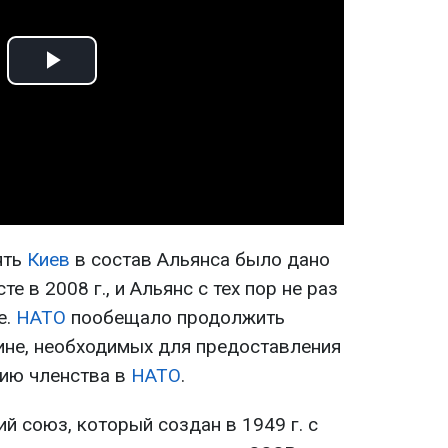
Play
Video
ять
Киев
в состав Альянса было дано
те в 2008 г., и Альянс с тех пор не раз
е.
НАТО
пообещало продолжить
не, необходимых для предоставления
нию членства в
НАТО
.
й союз, который создан в 1949 г. с