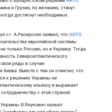
мнил о Бухарестском решении
НАТО
аина и Грузия, по желанию, станут
 когда достигнут необходимых
ря с.г. А.Расмуссен заявил, что
НАТО
троительстве европейской системы
е только Россию, но и Украину. Тогда
овность Североатлантического
 свои ряды в случае
Киева. Вместе с тем он отметил, что
ся к решению Украины не
тлантическому альянсу и выражает
сотрудничеству с этой страной.
 Украины В.Янукович назвал
О
"комфортными для обеих сторон".