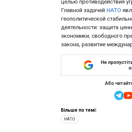
целью противодействия уг
Главной задачей
НАТО
явл
геополитической стабильн
деятельности: защита цен
экономики, свободного пр
закона, развитие междуна
Не пропустіт
о
Або читайте
Більше по темі:
НАТО