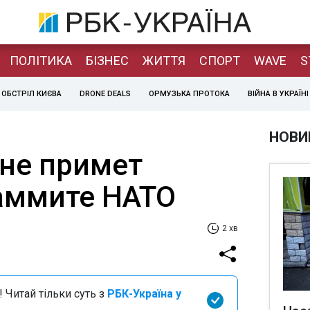
ПОЛІТИКА
БІЗНЕС
ЖИТТЯ
СПОРТ
WAVE
S
ОБСТРІЛ КИЄВА
DRONE DEALS
ОРМУЗЬКА ПРОТОКА
ВІЙНА В УКРАЇНІ
НОВИ
 не примет
саммите НАТО
2 хв
 Читай тільки суть з
РБК-Україна у