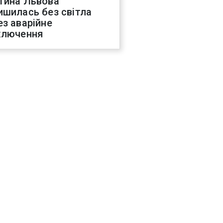
тина Львова
ишилась без світла
ез аварійне
ключення