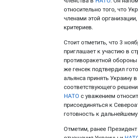
членства в
НАТО
. Он напо
относительно того, что Укр
членами этой организации,
критериев.
Стоит отметить, что 3 нояб
приглашает к участию в с
противоракетной обороны н
же генсек подтвердил гот
альянса принять Украину в
соответствующего решения 
НАТО
с уважением относит
присоединяться к Североа
готовность к дальнейшему 
Отметим, ранее Президент
отношения Украины и
НАТ