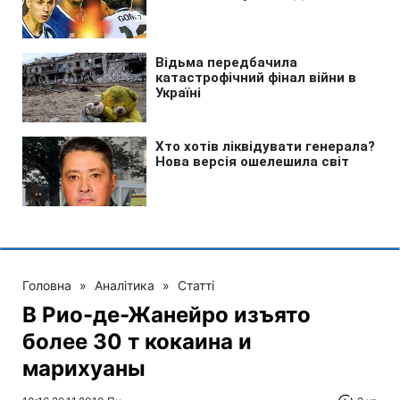
Головна
»
Аналітика
»
Статті
В Рио-де-Жанейро изъято
более 30 т кокаина и
марихуаны