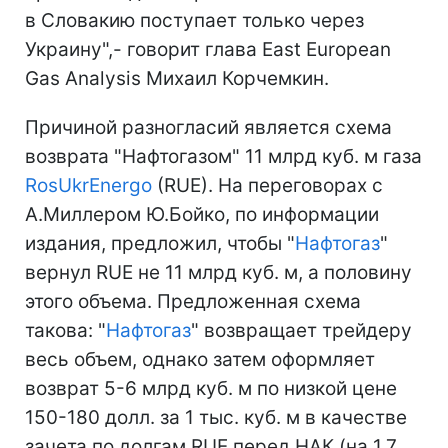
в Словакию поступает только через
Украину",- говорит глава East European
Gas Analysis Михаил Корчемкин.
Причиной разногласий является схема
возврата "Нафтогазом" 11 млрд куб. м газа
RosUkrEnergo
(RUE). На переговорах с
А.Миллером Ю.Бойко, по информации
издания, предложил, чтобы "
Нафтогаз
"
вернул RUE не 11 млрд куб. м, а половину
этого объема. Предложенная схема
такова: "
Нафтогаз
" возвращает трейдеру
весь объем, однако затем оформляет
возврат 5-6 млрд куб. м по низкой цене
150-180 долл. за 1 тыс. куб. м в качестве
зачета по долгам RUE перед НАК (на 1,7