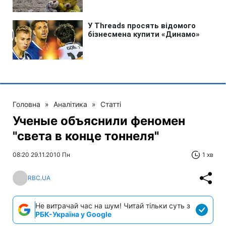
Головна
»
Аналітика
»
Статті
Ученые объяснили феномен
"света в конце тоннеля"
08:20 29.11.2010 Пн
1 хв
RBC.UA
Не витрачай час на шум! Читай тільки суть з
РБК-Україна у Google