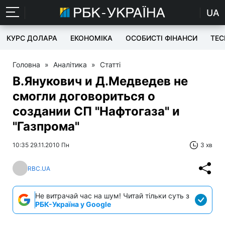
UA
КУРС ДОЛАРА
ЕКОНОМІКА
ОСОБИСТІ ФІНАНСИ
TEC
Головна
»
Аналітика
»
Статті
В.Янукович и Д.Медведев не
смогли договориться о
создании СП "Нафтогаза" и
"Газпрома"
10:35 29.11.2010 Пн
3 хв
RBC.UA
Не витрачай час на шум! Читай тільки суть з
РБК-Україна у Google