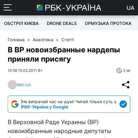
UA
ОБСТРІЛ КИЄВА
DRONE DEALS
ОРМУЗЬКА ПРОТОКА
Головна
»
Аналітика
»
Статті
В ВР новоизбранные нардепы
приняли присягу
10:56 15.02.2011 Вт
2 хв
RBC.UA
Не витрачай час на шум! Читай тільки суть з
РБК-Україна у Google
В Верховной Раде Украины (ВР)
новоизбранные народные депутаты