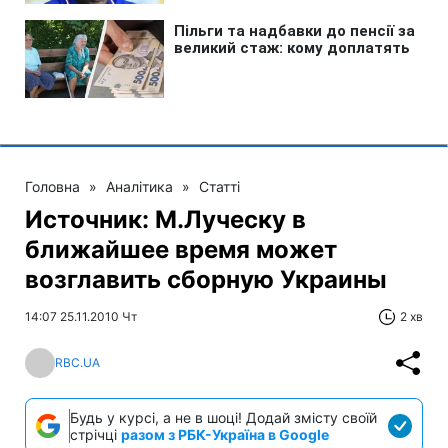
Головна
»
Аналітика
»
Статті
Источник: М.Луческу в
ближайшее время может
возглавить сборную Украины
14:07 25.11.2010 Чт
2 хв
RBC.UA
Будь у курсі, а не в шоці! Додай змісту своїй
стрічці
разом з РБК-Україна в Google