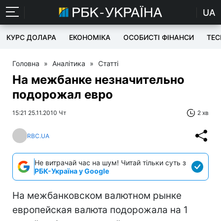
UA
КУРС ДОЛАРА
ЕКОНОМІКА
ОСОБИСТІ ФІНАНСИ
TEC
Головна
»
Аналітика
»
Статті
На межбанке незначительно
подорожал евро
15:21 25.11.2010 Чт
2 хв
RBC.UA
Не витрачай час на шум! Читай тільки суть з
РБК-Україна у Google
На межбанковском валютном рынке
европейская валюта подорожала на 1