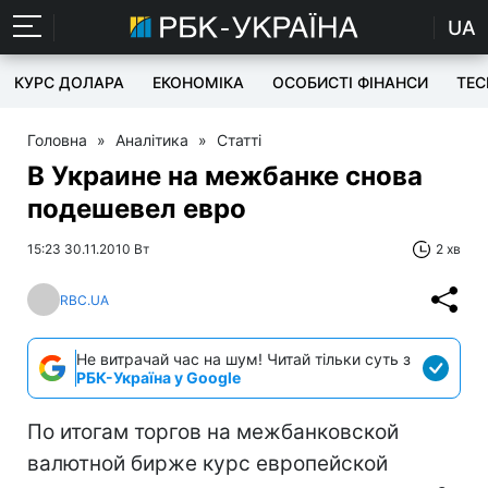
UA
КУРС ДОЛАРА
ЕКОНОМІКА
ОСОБИСТІ ФІНАНСИ
TEC
Головна
»
Аналітика
»
Статті
В Украине на межбанке снова
подешевел евро
15:23 30.11.2010 Вт
2 хв
RBC.UA
Не витрачай час на шум! Читай тільки суть з
РБК-Україна у Google
По итогам торгов на межбанковской
валютной бирже курс европейской