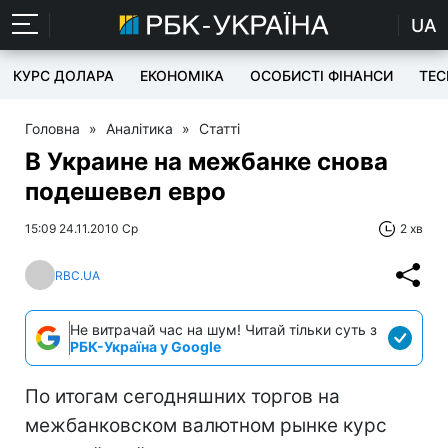
UA
КУРС ДОЛАРА
ЕКОНОМІКА
ОСОБИСТІ ФІНАНСИ
TEC
Головна
»
Аналітика
»
Статті
В Украине на межбанке снова
подешевел евро
15:09 24.11.2010 Ср
2 хв
RBC.UA
Не витрачай час на шум! Читай тільки суть з
РБК-Україна у Google
По итогам сегодняшних торгов на
межбанковском валютном рынке курс