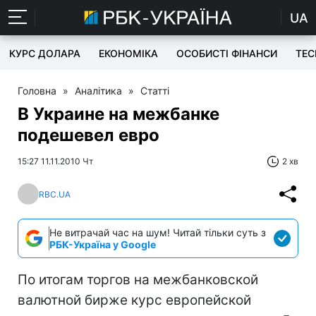
UA
КУРС ДОЛАРА
ЕКОНОМІКА
ОСОБИСТІ ФІНАНСИ
TEC
Головна
»
Аналітика
»
Статті
В Украине на межбанке
подешевел евро
15:27 11.11.2010 Чт
2 хв
RBC.UA
Не витрачай час на шум! Читай тільки суть з
РБК-Україна у Google
По итогам торгов на межбанковской
валютной бирже курс европейской