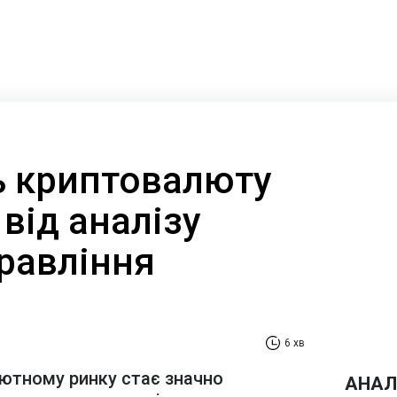
ть криптовалюту
від аналізу
равління
6 хв
лютному ринку стає значно
АНАЛ