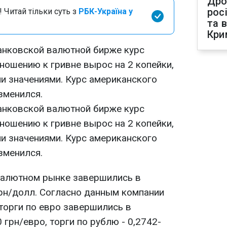
Дро
рос
 Читай тільки суть з
РБК-Україна у
та 
Кри
анковской валютной бирже курс
ношению к гривне вырос на 2 копейки,
и значениями. Курс американского
зменился.
анковской валютной бирже курс
ношению к гривне вырос на 2 копейки,
и значениями. Курс американского
зменился.
валютном рынке завершились в
грн/долл. Согласно данным компании
торги по евро завершились в
 грн/евро, торги по рублю - 0,2742-