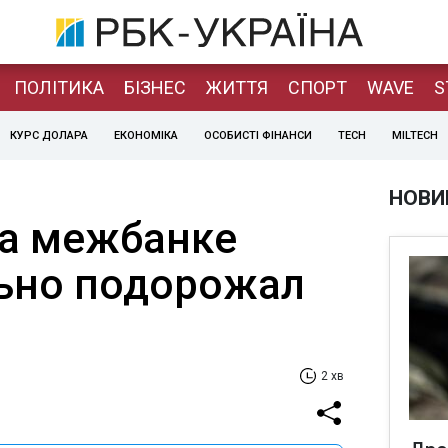
ПОЛІТИКА
БІЗНЕС
ЖИТТЯ
СПОРТ
WAVE
S
КУРС ДОЛАРА
ЕКОНОМІКА
ОСОБИСТІ ФІНАНСИ
TECH
MILTECH
НОВИ
на межбанке
ьно подорожал
2 хв