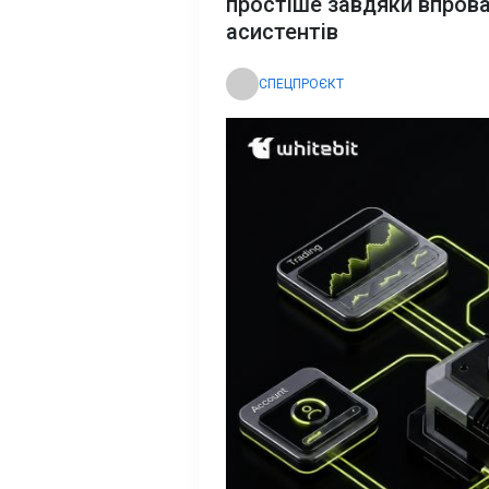
простіше завдяки впров
асистентів
СПЕЦПРОЄКТ