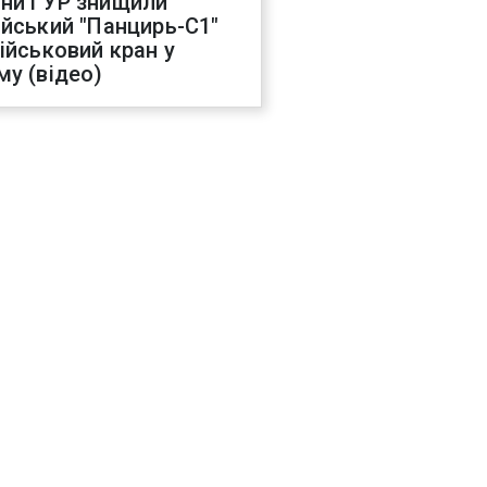
ни ГУР знищили
ійський "Панцирь-С1"
військовий кран у
му (відео)