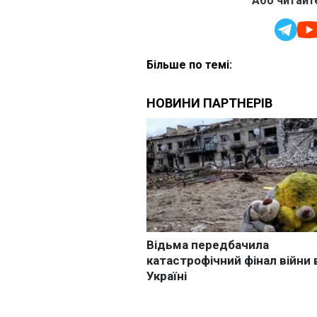
Або читайте
Більше по темі: