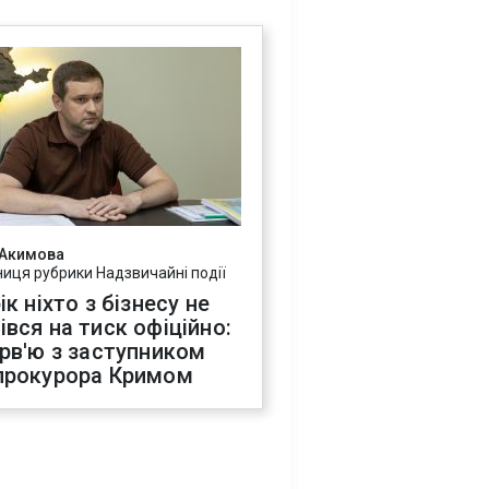
 Акимова
ниця рубрики Надзвичайні події
ік ніхто з бізнесу не
івся на тиск офіційно:
ерв'ю з заступником
прокурора Кримом