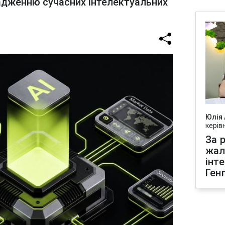
адженню сучасних інтелектуальних
Юлія
керів
За р
жал
інт
Ген