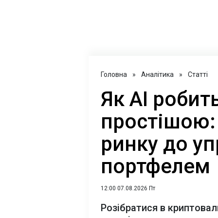
Головна
»
Аналітика
»
Статті
Як AI роби
простішою: 
ринку до уп
портфелем
12:00 07.08.2026 Пт
Розібратися в криптова