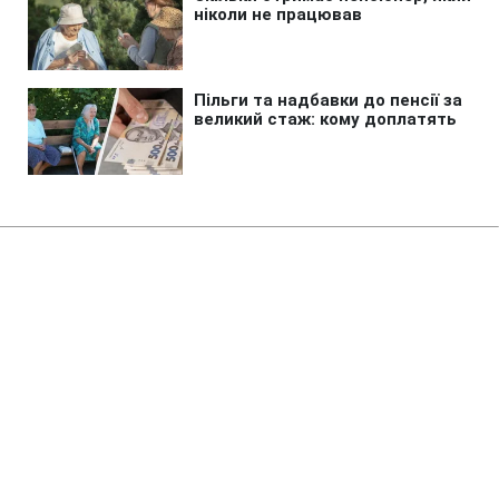
Головна
»
Аналітика
»
Статті
Boeing объявил о прекращении
тестовых полетов самолетов
Dreamliner
08:55 11.11.2010 Чт
2 хв
RBC.UA