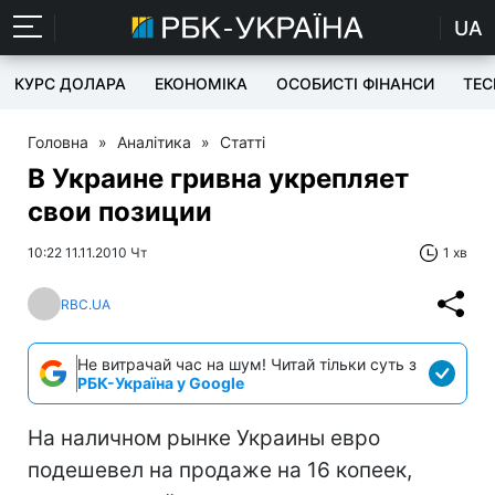
UA
КУРС ДОЛАРА
ЕКОНОМІКА
ОСОБИСТІ ФІНАНСИ
TEC
Головна
»
Аналітика
»
Статті
В Украине гривна укрепляет
свои позиции
10:22 11.11.2010 Чт
1 хв
RBC.UA
Не витрачай час на шум! Читай тільки суть з
РБК-Україна у Google
На наличном рынке Украины евро
подешевел на продаже на 16 копеек,