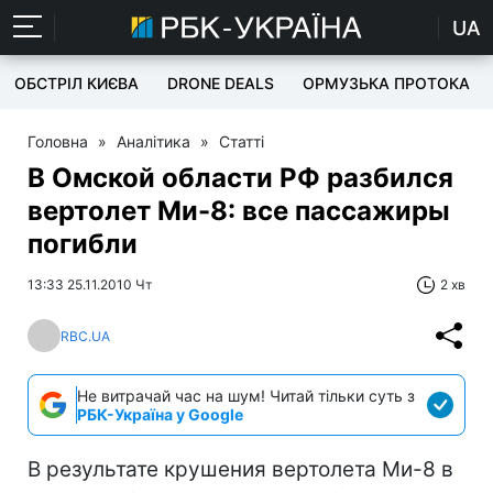
UA
ОБСТРІЛ КИЄВА
DRONE DEALS
ОРМУЗЬКА ПРОТОКА
Головна
»
Аналітика
»
Статті
В Омской области РФ разбился
вертолет Ми-8: все пассажиры
погибли
13:33 25.11.2010 Чт
2 хв
RBC.UA
Не витрачай час на шум! Читай тільки суть з
РБК-Україна у Google
В результате крушения вертолета Ми-8 в