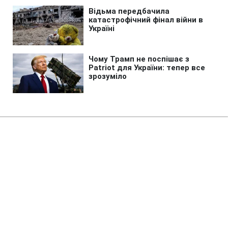
Головна
»
Аналітика
»
Статті
Проект резолюции:
Европарламент обеспокоен
нарушениями прав и свобод в
Украине
08:58 25.11.2010 Чт
4 хв