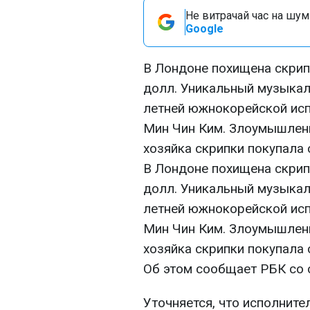
Не витрачай час на шум!
Google
В Лондоне похищена скрип
долл. Уникальный музыкал
летней южнокорейской ис
Мин Чин Ким. Злоумышленн
хозяйка скрипки покупала 
В Лондоне похищена скрип
долл. Уникальный музыкал
летней южнокорейской ис
Мин Чин Ким. Злоумышленн
хозяйка скрипки покупала 
Об этом сообщает РБК со 
Уточняется, что исполните