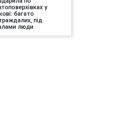
вдарила по
атоповерхівках у
кові: багато
траждалих, під
алами люди