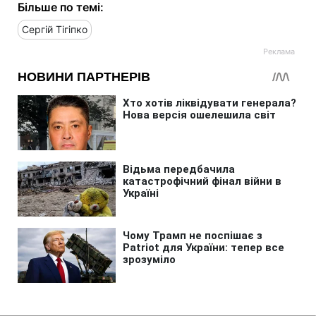
Більше по темі:
Сергій Тігіпко