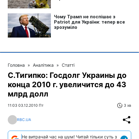
Головна
»
Аналітика
»
Статті
С.Тигипко: Госдолг Украины до
конца 2010 г. увеличится до 43
млрд долл
11:03 03.12.2010 Пт
3 хв
RBC.UA
Не витрачай час на шум! Читай тільки суть з