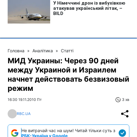
Головна
»
Аналітика
»
Статті
МИД Украины: Через 90 дней
между Украиной и Израилем
начнет действовать безвизовый
режим
16:30 19.11.2010 Пт
3 хв
RBC.UA
Не витрачай час на шум! Читай тільки суть з
РБК-Україна у Google