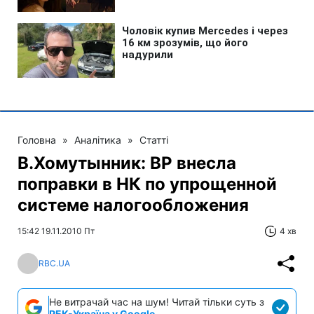
Головна
»
Аналітика
»
Статті
В.Хомутынник: ВР внесла
поправки в НК по упрощенной
системе налогообложения
15:42 19.11.2010 Пт
4 хв
RBC.UA
Не витрачай час на шум! Читай тільки суть з
РБК-Україна у Google