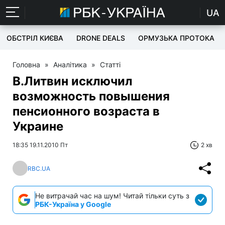
UA
ОБСТРІЛ КИЄВА
DRONE DEALS
ОРМУЗЬКА ПРОТОКА
Головна
»
Аналітика
»
Статті
В.Литвин исключил
возможность повышения
пенсионного возраста в
Украине
18:35 19.11.2010 Пт
2 хв
RBC.UA
Не витрачай час на шум! Читай тільки суть з
РБК-Україна у Google