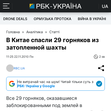
UA
DRONE DEALS
ОРМУЗЬКА ПРОТОКА
ВІЙНА В УКРАЇНІ
Головна
»
Аналітика
»
Статті
В Китае спасли 29 горняков из
затопленной шахты
11:25 22.11.2010 Пн
2 хв
RBC.UA
Не витрачай час на шум! Читай тільки суть з
РБК-Україна у Google
Все 29 горняков, оказавшиеся
заблокированными под землей в