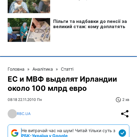
Головна
»
Аналітика
»
Статті
ЕС и МВФ выделят Ирландии
около 100 млрд евро
08:18 22.11.2010 Пн
2 хв
RBC.UA
Не витрачай час на шум! Читай тільки суть з
РБК-Україна у Google