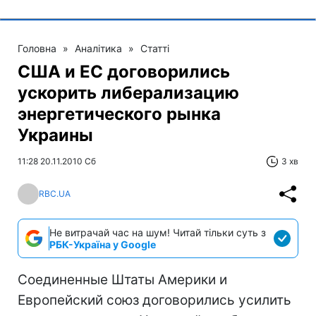
Головна
»
Аналітика
»
Статті
США и ЕС договорились
ускорить либерализацию
энергетического рынка
Украины
11:28 20.11.2010 Сб
3 хв
RBC.UA
Не витрачай час на шум! Читай тільки суть з
РБК-Україна у Google
Соединенные Штаты Америки и
Европейский союз договорились усилить