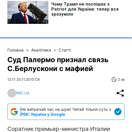
Головна
»
Аналітика
»
Статті
Суд Палермо признал связь
С.Берлускони с мафией
12:11 20.11.2010 Сб
2 хв
RBC.UA
Не витрачай час на шум! Читай тільки суть з
РБК-Україна у Google
Cоратник премьер-министра Италии