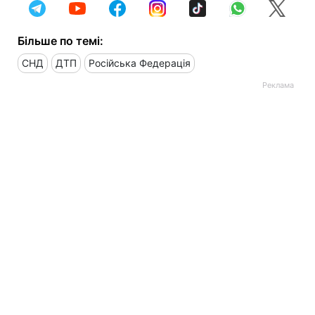
Більше по темі:
СНД
ДТП
Російська Федерація