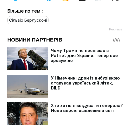
Більше по темі:
Сільвіо Берлусконі