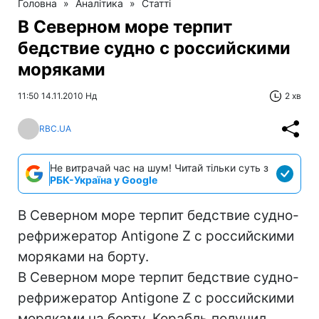
Головна
»
Аналітика
»
Статті
В Северном море терпит
бедствие судно с российскими
моряками
11:50 14.11.2010 Нд
2 хв
RBC.UA
Не витрачай час на шум! Читай тільки суть з
РБК-Україна у Google
В Северном море терпит бедствие судно-
рефрижератор Antigone Z с российскими
моряками на борту.
В Северном море терпит бедствие судно-
рефрижератор Antigone Z с российскими
моряками на борту. Корабль получил