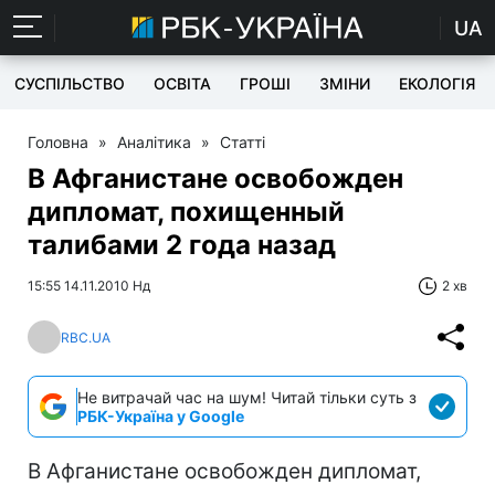
UA
СУСПІЛЬСТВО
ОСВІТА
ГРОШІ
ЗМІНИ
ЕКОЛОГІЯ
Головна
»
Аналітика
»
Статті
В Афганистане освобожден
дипломат, похищенный
талибами 2 года назад
15:55 14.11.2010 Нд
2 хв
RBC.UA
Не витрачай час на шум! Читай тільки суть з
РБК-Україна у Google
В Афганистане освобожден дипломат,