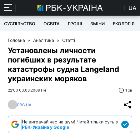
UA
СУСПІЛЬСТВО
ОСВІТА
ГРОШІ
ЗМІНИ
ЕКОЛОГІЯ
Головна
»
Аналітика
»
Статті
Установлены личности
погибших в результате
катастрофы судна Langeland
украинских моряков
22:00 03.08.2009 Пн
1 хв
RBC.UA
Не витрачай час на шум! Читай тільки суть з
РБК-Україна у Google