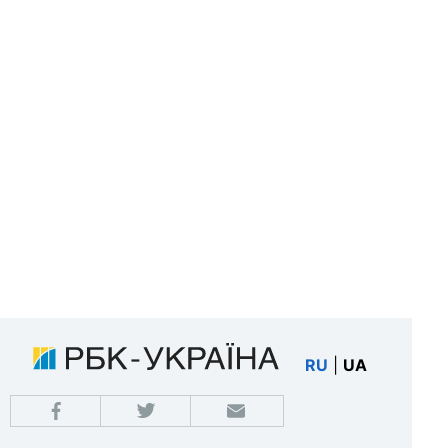
RU
|
UA