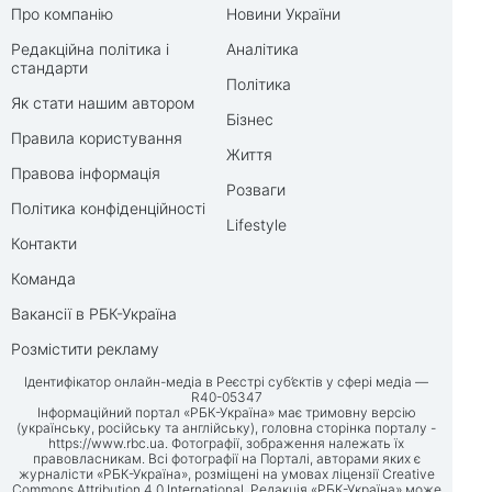
Про компанію
Новини України
Редакційна політика і
Аналітика
стандарти
Політика
Як стати нашим автором
Бізнес
Правила користування
Життя
Правова інформація
Розваги
Політика конфіденційності
Lifestyle
Контакти
Команда
Вакансії в РБК-Україна
Розмістити рекламу
Ідентифікатор онлайн-медіа в Реєстрі суб’єктів у сфері медіа —
R40-05347
Інформаційний портал «РБК-Україна» має тримовну версію
(українську, російську та англійську), головна сторінка порталу -
https://www.rbc.ua
. Фотографії, зображення належать їх
правовласникам. Всі фотографії на Порталі, авторами яких є
журналісти «РБК-Україна», розміщені на умовах ліцензії Creative
Commons Attribution 4.0 International. Редакція «РБК-Україна» може