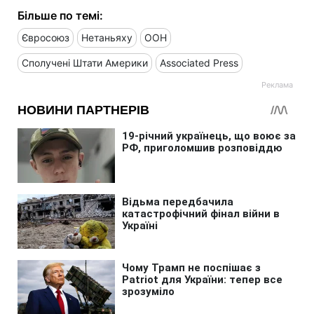
Більше по темі:
Євросоюз
Нетаньяху
ООН
Сполучені Штати Америки
Associated Press