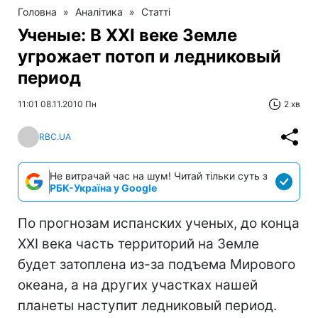
Головна
»
Аналітика
»
Статті
Ученые: В XXI веке Земле
угрожает потоп и ледниковый
период
11:01 08.11.2010 Пн
2 хв
RBC.UA
Не витрачай час на шум! Читай тільки суть з
РБК-Україна у Google
По прогнозам испанских ученых, до конца
XXI века часть территорий на Земле
будет затоплена из-за подъема Мирового
океана, а на других участках нашей
планеты наступит ледниковый период.