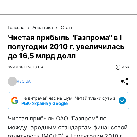
Головна
»
Аналітика
»
Статті
Чистая прибыль "Газпрома" в I
полугодии 2010 г. увеличилась
до 16,5 млрд долл
09:48 08.11.2010 Пн
4 хв
RBC.UA
Не витрачай час на шум! Читай тільки суть з
РБК-Україна у Google
Чистая прибыль ОАО "Газпром" по
международным стандартам финансовой
отчетности (МСФО) в I полугодии 2010 г.