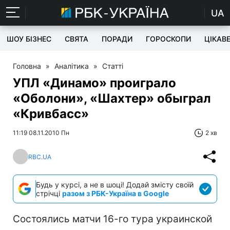
UA
ШОУ БІЗНЕС
СВЯТА
ПОРАДИ
ГОРОСКОПИ
ЦІКАВ
Головна
»
Аналітика
»
Статті
УПЛ «Динамо» проиграло
«Оболони», «Шахтер» обыграл
«Кривбасс»
11:19 08.11.2010 Пн
2 хв
RBC.UA
Будь у курсі, а не в шоці! Додай змісту своїй
стрічці
разом з РБК-Україна в Google
Состоялись матчи 16-го тура украинской