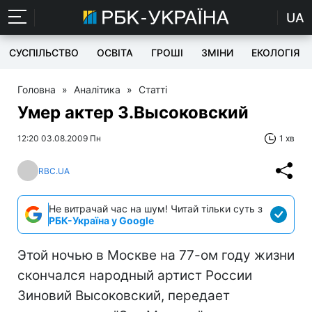
UA
СУСПІЛЬСТВО
ОСВІТА
ГРОШІ
ЗМІНИ
ЕКОЛОГІЯ
Головна
»
Аналітика
»
Статті
Умер актер З.Высоковский
12:20 03.08.2009 Пн
1 хв
RBC.UA
Не витрачай час на шум! Читай тільки суть з
РБК-Україна у Google
Этой ночью в Москве на 77-ом году жизни
скончался народный артист России
Зиновий Высоковский, передает