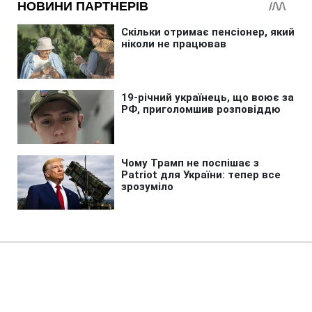
Головна
»
Аналітика
»
Статті
Гривна продолжает дорожать