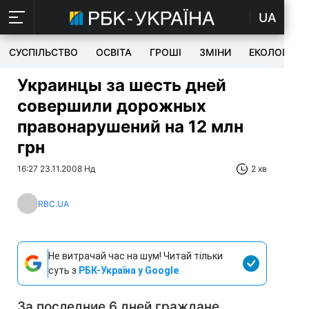
UA
СУСПІЛЬСТВО
ОСВІТА
ГРОШІ
ЗМІНИ
ЕКОЛОГІЯ
Украинцы за шесть дней
совершили дорожных
правонарушений на 12 млн
грн
16:27 23.11.2008 Нд
2 хв
RBC.UA
Не витрачай час на шум! Читай тільки
суть з
РБК-Україна у Google
За последние 6 дней граждане