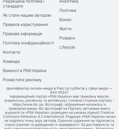
Редакційна політика і
Аналітика
стандарти
Політика
Як стати нашим автором
Бізнес
Правила користування
Життя
Правова інформація
Розваги
Політика конфіденційності
Lifestyle
Контакти
Команда
Вакансії в РБК-Україна
Розмістити рекламу
Ідентифікатор онлайн-медіа в Реєстрі суб’єктів у сфері медіа —
R40-05347
Інформаційний портал «РБК-Україна» має тримовну версію
(українську, російську та англійську), головна сторінка порталу -
https://www.rbc.ua
. Фотографії, зображення належать їх
правовласникам. Всі фотографії на Порталі, авторами яких є
журналісти «РБК-Україна», розміщені на умовах ліцензії Creative
Commons Attribution 4.0 International. Редакція «РБК-Україна» може
не поділяти точку зору авторів. Оціночні судження не підлягають
спростуванню та доведенню їх правдивості. За достовірність та
зміст реклами відповідальність несе рекламодавець. Матеріали,