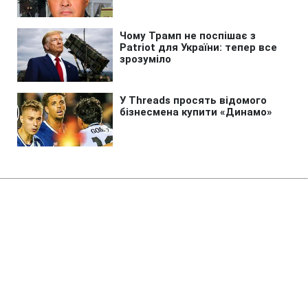
Головна
»
Аналітика
»
Статті
Книголюб отстоял право читать
с бензопилой в руках
15:56 07.04.2006 Пт
2 хв