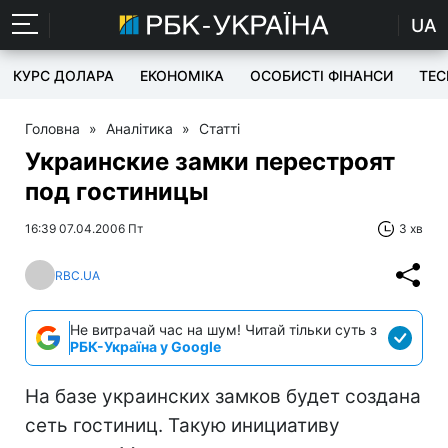
UA
КУРС ДОЛАРА
ЕКОНОМІКА
ОСОБИСТІ ФІНАНСИ
TEC
Головна
»
Аналітика
»
Статті
Украинские замки перестроят
под гостиницы
16:39 07.04.2006 Пт
3 хв
RBC.UA
Не витрачай час на шум! Читай тільки суть з
РБК-Україна у Google
На базе украинских замков будет создана
сеть гостиниц. Такую инициативу