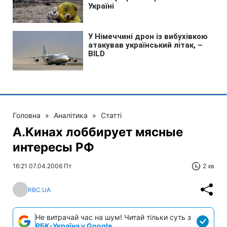
Головна
»
Аналітика
»
Статті
А.Кинах лоббирует мясные
интересы РФ
16:21 07.04.2006 Пт
2 хв
RBC.UA
Не витрачай час на шум! Читай тільки суть з
РБК-Україна у Google