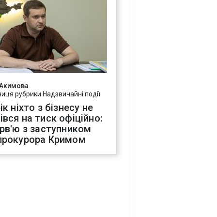
 Акимова
ниця рубрики Надзвичайні події
ік ніхто з бізнесу не
івся на тиск офіційно:
ерв'ю з заступником
прокурора Кримом