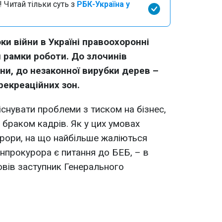
 Читай тільки суть з
РБК-Україна у
ки війни в Україні правоохоронні
 рамки роботи. До злочинів
ни, до незаконної вирубки дерев –
 рекреаційних зон.
снувати проблеми з тиском на бізнес,
і браком кадрів. Як у цих умовах
рори, на що найбільше жаліються
енпрокурора є питання до БЕБ, – в
вів заступник Генерального