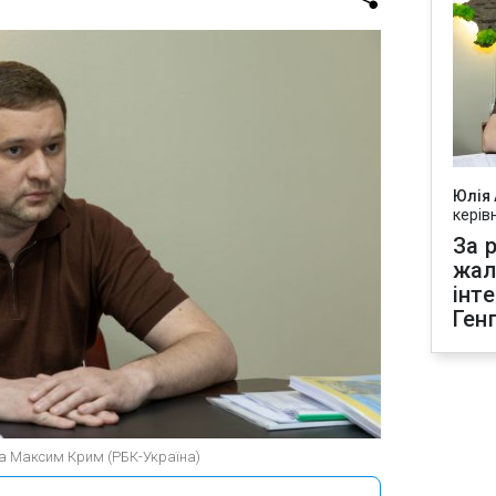
Юлія
керів
За р
жал
інт
Ген
ра Максим Крим (РБК-Україна)