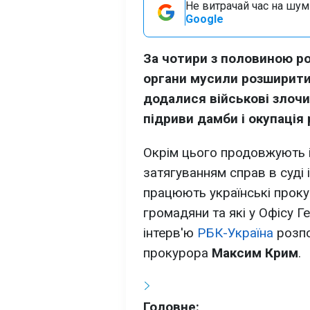
Не витрачай час на шум!
Google
За чотири з половиною ро
органи мусили розширити
додалися військові злочи
підриви дамби і окупація
Окрім цього продовжують і
затягуванням справ в суді 
працюють українські проку
громадяни та які у Офісу Г
інтерв'ю
РБК-Україна
розпо
прокурора
Максим Крим
.
Головне: