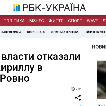
ПОЛІТИКА
БІЗНЕС
ЖИТТЯ
СПОРТ
WAVE
S
ОБСТРІЛ КИЄВА
DRONE DEALS
ОРМУЗЬКА ПРОТОКА
ВІЙНА В УКРАЇНІ
НОВИ
 власти отказали
Кириллу в
 Ровно
2 хв