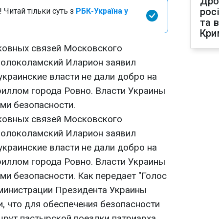
Дро
рос
 Читай тільки суть з
РБК-Україна у
та 
Кри
ковных связей Московского
Волоколамский Иларион заявил
украинские власти не дали добро на
иллом города Ровно. Власти Украины
ми безопасности.
ковных связей Московского
Волоколамский Иларион заявил
украинские власти не дали добро на
иллом города Ровно. Власти Украины
ми безопасности. Как передает "Голос
дминистрации Президента Украины
, что для обеспечения безопасности
рут пастырской поездки патриарха.