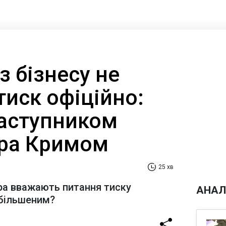
 з бізнесу не
тиск офіційно:
заступником
ра Кримом
25 хв
ра вважають питання тиску
АНАЛ
ебільшеним?