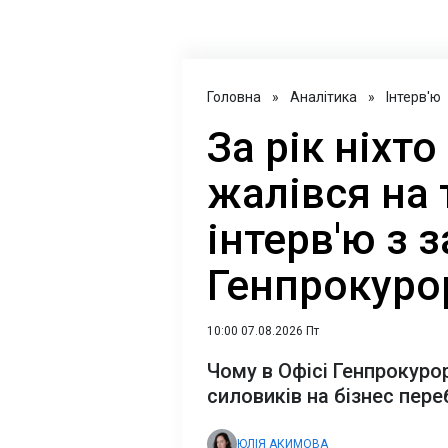
Головна
»
Аналітика
»
Інтерв'ю
За рік ніхто
жалівся на 
інтерв'ю з 
Генпрокуро
10:00 07.08.2026 Пт
Чому в Офісі Генпрокуро
силовиків на бізнес пер
ЮЛІЯ АКИМОВА