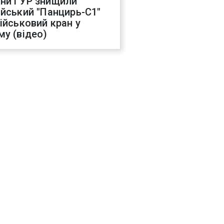
ни ГУР знищили
ійський "Панцирь-С1"
військовий кран у
му (відео)