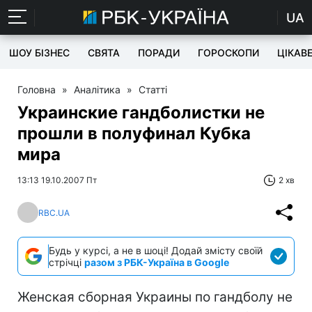
UA
ШОУ БІЗНЕС
СВЯТА
ПОРАДИ
ГОРОСКОПИ
ЦІКАВ
Головна
»
Аналітика
»
Статті
Украинские гандболистки не
прошли в полуфинал Кубка
мира
13:13 19.10.2007 Пт
2 хв
RBC.UA
Будь у курсі, а не в шоці! Додай змісту своїй
стрічці
разом з РБК-Україна в Google
Женская сборная Украины по гандболу не