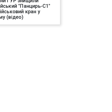
ни ГУР знищили
ійський "Панцирь-С1"
військовий кран у
му (відео)