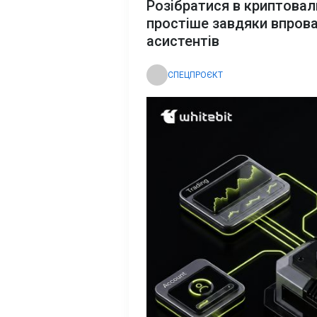
Розібратися в криптова
простіше завдяки впров
асистентів
СПЕЦПРОЄКТ