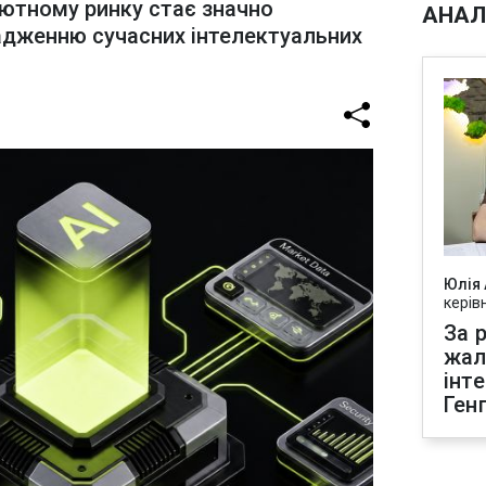
лютному ринку стає значно
АНАЛ
адженню сучасних інтелектуальних
Юлія
керів
За р
жал
інт
Ген