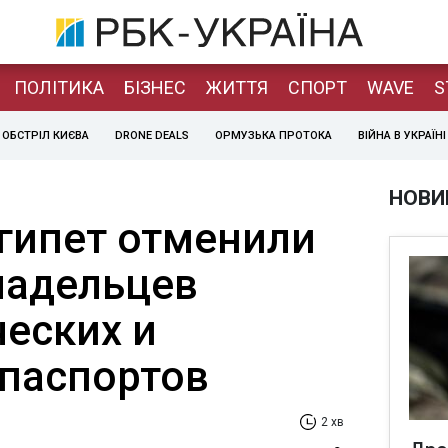
ПОЛІТИКА
БІЗНЕС
ЖИТТЯ
СПОРТ
WAVE
S
ОБСТРІЛ КИЄВА
DRONE DEALS
ОРМУЗЬКА ПРОТОКА
ВІЙНА В УКРАЇНІ
НОВИ
Египет отменили
ладельцев
еских и
паспортов
2 хв