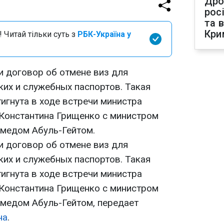
Дро
рос
та 
Кри
 Читай тільки суть з
РБК-Україна у
и договор об отмене виз для
их и служебных паспортов. Такая
игнута в ходе встречи министра
Константина Грищенко с министром
хмедом Абуль-Гейтом.
и договор об отмене виз для
их и служебных паспортов. Такая
игнута в ходе встречи министра
Константина Грищенко с министром
хмедом Абуль-Гейтом, передает
на
.