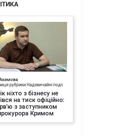
ІТИКА
 Акимова
ниця рубрики Надзвичайні події
ік ніхто з бізнесу не
івся на тиск офіційно:
ерв'ю з заступником
прокурора Кримом