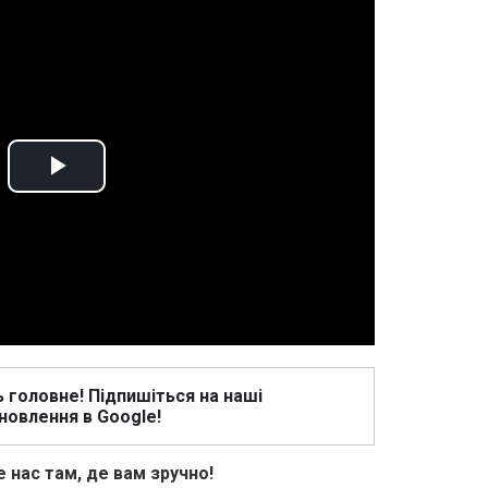
Play
Video
ь головне! Підпишіться на наші
новлення в Google!
 нас там, де вам зручно!