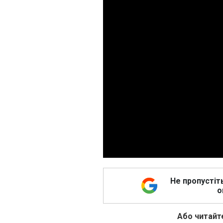
Не пропустіт
о
Або читайте