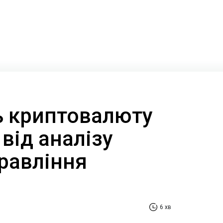
ть криптовалюту
від аналізу
равління
6 хв