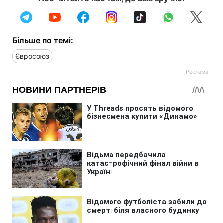
Більше по темі:
Євросоюз