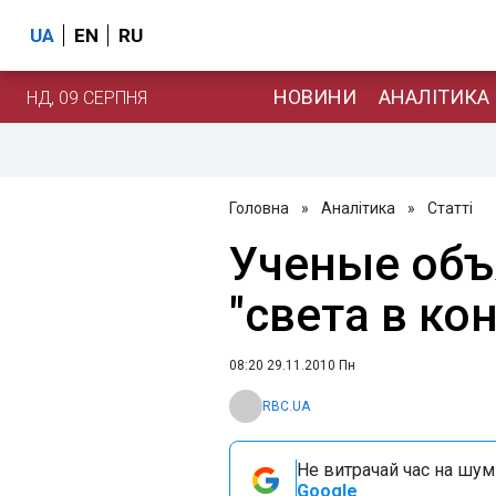
UA
EN
RU
НОВИНИ
АНАЛІТИКА
НД, 09 СЕРПНЯ
Головна
»
Аналітика
»
Статті
Ученые объ
"света в ко
08:20 29.11.2010 Пн
RBC.UA
Не витрачай час на шум!
Google