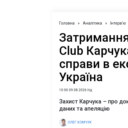
Головна
»
Аналітика
»
Інтерв'ю
Затримання
Club Карчук
справи в е
Україна
10:00 09.08.2026 Нд
Захист Карчука – про до
даних та апеляцію
ОЛЕГ ХОМЧУК