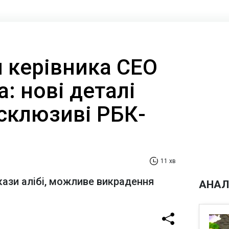
 керівника CEO
а: нові деталі
ксклюзиві РБК-
11 хв
кази алібі, можливе викрадення
АНАЛ