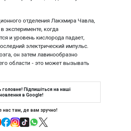
ионного отделения Лакхмира Чавла,
в эксперименте, когда
ся и уровень кислорода падает,
последний электрический импульс.
озга, он затем лавинообразно
его области - это может вызывать
ь головне! Підпишіться на наші
новлення в Google!
 нас там, де вам зручно!