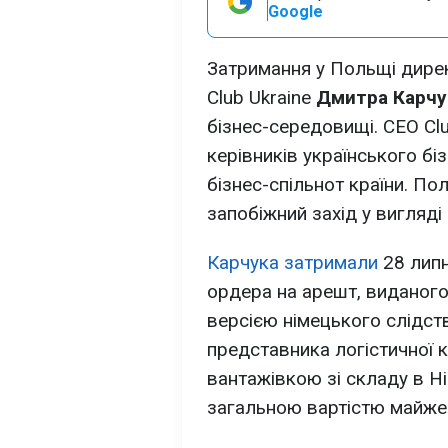
Google
Затримання у Польщі дирек
Club Ukraine
Дмитра Карчу
бізнес-середовищі. CEO Clu
керівників українського бі
бізнес-спільнот країни. П
запобіжний захід у вигляді
Карчука затримали
28 липн
ордера на арешт, виданог
версією німецького слідст
представника логістичної к
вантажівкою зі складу в Н
загальною вартістю майже