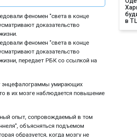
Оде
Харк
буд
едовали феномен "света в конце
в Т
 усматривают доказательство
жизни.
едовали феномен "света в конце
 усматривают доказательство
жизни, передает РБК со ссылкой на
у энцефалограммы умирающих
что в их мозге наблюдается повышение
тный опыт, сопровождаемый в том
оннеля", объясняться подъемом
торая образуется, когда мозгу не