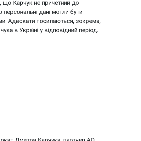
, що Карчук не причетний до
го персональні дані могли бути
ми. Адвокати посилаються, зокрема,
ука в Україні у відповідний період.
окат Дмитра Карчука, партнер АО