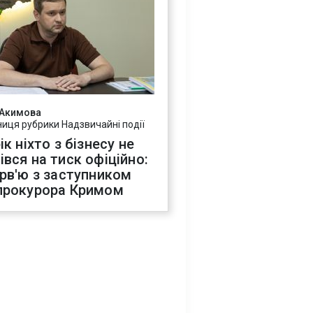
 Акимова
ниця рубрики Надзвичайні події
ік ніхто з бізнесу не
івся на тиск офіційно:
ерв'ю з заступником
прокурора Кримом