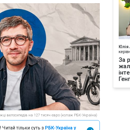
Юлія
керів
За р
жал
інт
Ген
ці велосипедів на 127 тисяч євро (колаж РБК-Україна)
 Читай тільки суть з
РБК-Україна у