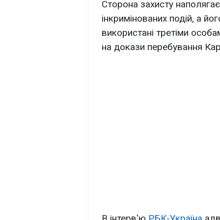
Сторона захисту наполягає
інкримінованих подій, а йо
використані третіми особа
на докази перебування Карч
В інтерв'ю
РБК-Україна
адв