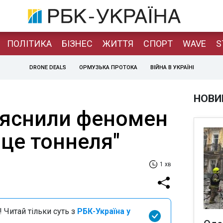
ПОЛІТИКА
БІЗНЕС
ЖИТТЯ
СПОРТ
WAVE
S
DRONE DEALS
ОРМУЗЬКА ПРОТОКА
ВІЙНА В УКРАЇНІ
НОВИ
яснили феномен
нце тоннеля"
1 хв
 Читай тільки суть з
РБК-Україна у