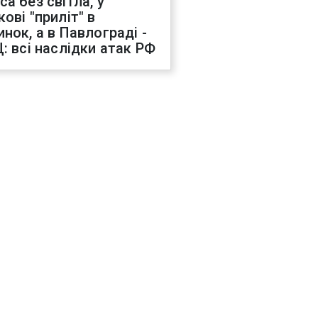
са без світла, у
ові "приліт" в
инок, а в Павлограді -
Ц: всі наслідки атак РФ