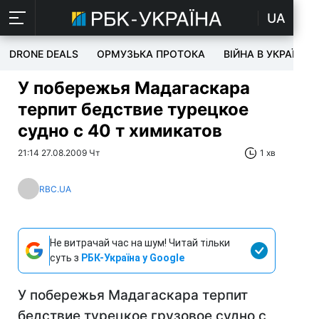
UA
DRONE DEALS
ОРМУЗЬКА ПРОТОКА
ВІЙНА В УКРАЇНІ
У побережья Мадагаскара
терпит бедствие турецкое
судно с 40 т химикатов
21:14 27.08.2009 Чт
1 хв
RBC.UA
Не витрачай час на шум! Читай тільки
суть з
РБК-Україна у Google
У побережья Мадагаскара терпит
бедствие турецкое грузовое судно с