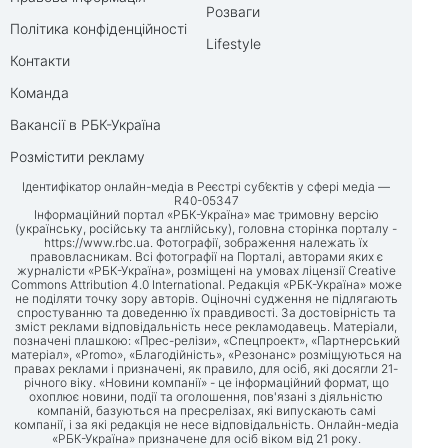
Розваги
Політика конфіденційності
Lifestyle
Контакти
Команда
Вакансії в РБК-Україна
Розмістити рекламу
Ідентифікатор онлайн-медіа в Реєстрі суб’єктів у сфері медіа —
R40-05347
Інформаційний портал «РБК-Україна» має тримовну версію
(українську, російську та англійську), головна сторінка порталу -
https://www.rbc.ua
. Фотографії, зображення належать їх
правовласникам. Всі фотографії на Порталі, авторами яких є
журналісти «РБК-Україна», розміщені на умовах ліцензії Creative
Commons Attribution 4.0 International. Редакція «РБК-Україна» може
не поділяти точку зору авторів. Оціночні судження не підлягають
спростуванню та доведенню їх правдивості. За достовірність та
зміст реклами відповідальність несе рекламодавець. Матеріали,
позначені плашкою: «Прес-релізи», «Спецпроект», «Партнерський
матеріал», «Promo», «Благодійність», «Резонанс» розміщуються на
правах реклами і призначені, як правило, для осіб, які досягли 21-
річного віку. «Новини компанії» - це інформаційний формат, що
охоплює новини, події та оголошення, пов'язані з діяльністю
компаній, базуються на пресрелізах, які випускають самі
компанії, і за які редакція не несе відповідальність. Онлайн-медіа
«РБК-Україна» призначене для осіб віком від 21 року.