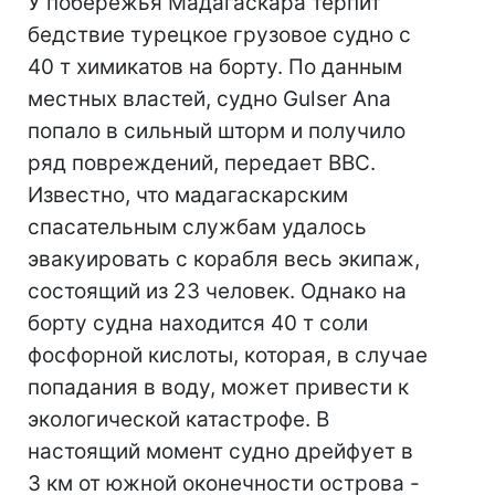
У побережья Мадагаскара терпит
бедствие турецкое грузовое судно с
40 т химикатов на борту. По данным
местных властей, судно Gulser Ana
попало в сильный шторм и получило
ряд повреждений, передает BBC.
Известно, что мадагаскарским
спасательным службам удалось
эвакуировать с корабля весь экипаж,
состоящий из 23 человек. Однако на
борту судна находится 40 т соли
фосфорной кислоты, которая, в случае
попадания в воду, может привести к
экологической катастрофе. В
настоящий момент судно дрейфует в
3 км от южной оконечности острова -