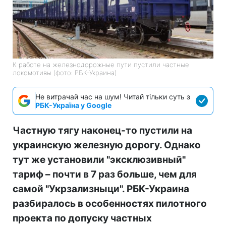
К работе на железнодорожные пути пустили частные
локомотивы (фото: РБК-Украина)
Не витрачай час на шум! Читай тільки суть з
РБК-Україна у Google
Частную тягу наконец-то пустили на
украинскую железную дорогу. Однако
тут же установили "эксклюзивный"
тариф – почти в 7 раз больше, чем для
самой "Укрзализныци". РБК-Украина
разбиралось в особенностях пилотного
проекта по допуску частных