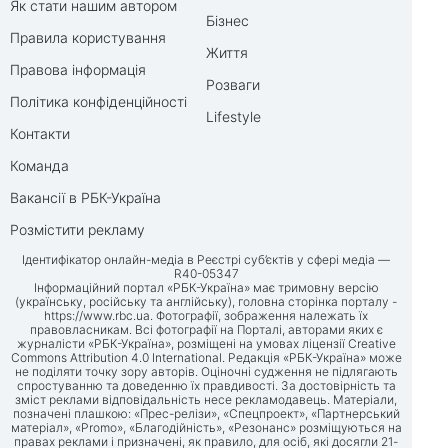
Як стати нашим автором
Бізнес
Правила користування
Життя
Правова інформація
Розваги
Політика конфіденційності
Lifestyle
Контакти
Команда
Вакансії в РБК-Україна
Розмістити рекламу
Ідентифікатор онлайн-медіа в Реєстрі суб’єктів у сфері медіа —
R40-05347
Інформаційний портал «РБК-Україна» має тримовну версію
(українську, російську та англійську), головна сторінка порталу -
https://www.rbc.ua
. Фотографії, зображення належать їх
правовласникам. Всі фотографії на Порталі, авторами яких є
журналісти «РБК-Україна», розміщені на умовах ліцензії Creative
Commons Attribution 4.0 International. Редакція «РБК-Україна» може
не поділяти точку зору авторів. Оціночні судження не підлягають
спростуванню та доведенню їх правдивості. За достовірність та
зміст реклами відповідальність несе рекламодавець. Матеріали,
позначені плашкою: «Прес-релізи», «Спецпроект», «Партнерський
матеріал», «Promo», «Благодійність», «Резонанс» розміщуються на
правах реклами і призначені, як правило, для осіб, які досягли 21-