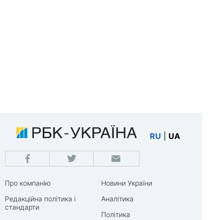
RU
|
UA
Про компанію
Новини України
Редакційна політика і
Аналітика
стандарти
Політика