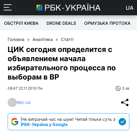
UA
ОБСТРІЛ КИЄВА
DRONE DEALS
ОРМУЗЬКА ПРОТОКА
Головна
»
Аналітика
»
Статті
ЦИК сегодня определится с
объявлением начала
избирательного процесса по
выборам в ВР
08:47 22.11.2010 Пн
3 хв
RBC.UA
Не витрачай час на шум! Читай тільки суть з
РБК-Україна у Google