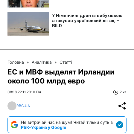
Головна
»
Аналітика
»
Статті
ЕС и МВФ выделят Ирландии
около 100 млрд евро
08:18 22.11.2010 Пн
2 хв
RBC.UA
Не витрачай час на шум! Читай тільки суть з
РБК-Україна у Google