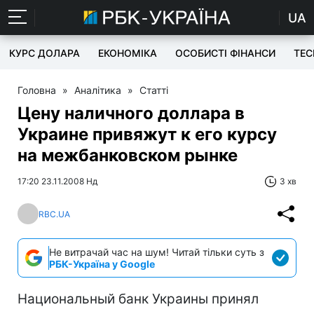
UA
КУРС ДОЛАРА
ЕКОНОМІКА
ОСОБИСТІ ФІНАНСИ
TEC
Головна
»
Аналітика
»
Статті
Цену наличного доллара в
Украине привяжут к его курсу
на межбанковском рынке
17:20 23.11.2008 Нд
3 хв
RBC.UA
Не витрачай час на шум! Читай тільки суть з
РБК-Україна у Google
Национальный банк Украины принял