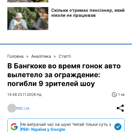
Головна
»
Аналітика
»
Статті
В Бангкоке во время гонок авто
вылетело за ограждение:
погибли 9 зрителей шоу
14:48 23.11.2008 Нд
1 хв
RBC.UA
Не витрачай час на шум! Читай тільки суть з
РБК-Україна у Google