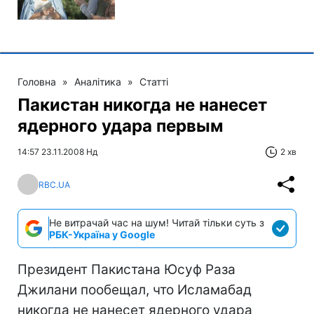
Головна
»
Аналітика
»
Статті
Пакистан никогда не нанесет
ядерного удара первым
14:57 23.11.2008 Нд
2 хв
RBC.UA
Не витрачай час на шум! Читай тільки суть з
РБК-Україна у Google
Президент Пакистана Юсуф Раза
Джилани пообещал, что Исламабад
никогда не нанесет ядерного удара