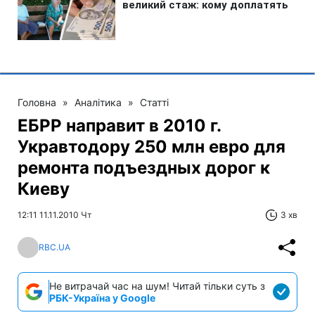
Головна
»
Аналітика
»
Статті
ЕБРР направит в 2010 г.
Укравтодору 250 млн евро для
ремонта подъездных дорог к
Киеву
12:11 11.11.2010 Чт
3 хв
RBC.UA
Не витрачай час на шум! Читай тільки суть з
РБК-Україна у Google