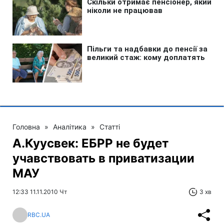
Головна
»
Аналітика
»
Статті
А.Куусвек: ЕБРР не будет
учавствовать в приватизации
МАУ
12:33 11.11.2010 Чт
3 хв
RBC.UA