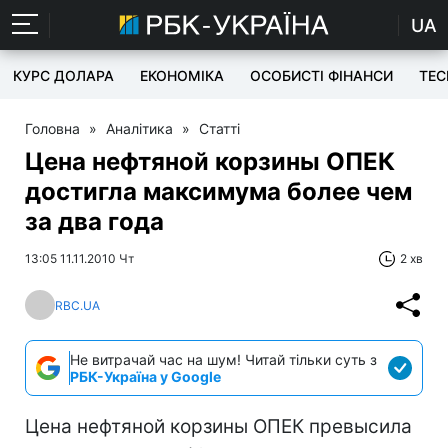
UA
КУРС ДОЛАРА
ЕКОНОМІКА
ОСОБИСТІ ФІНАНСИ
TEC
Головна
»
Аналітика
»
Статті
Цена нефтяной корзины ОПЕК
достигла максимума более чем
за два года
13:05 11.11.2010 Чт
2 хв
RBC.UA
Не витрачай час на шум! Читай тільки суть з
РБК-Україна у Google
Цена нефтяной корзины ОПЕК превысила