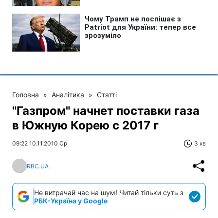
Головна
»
Аналітика
»
Статті
"Газпром" начнет поставки газа
в Южную Корею с 2017 г
09:22 10.11.2010 Ср
3 хв
RBC.UA
Не витрачай час на шум! Читай тільки суть з
РБК-Україна у Google