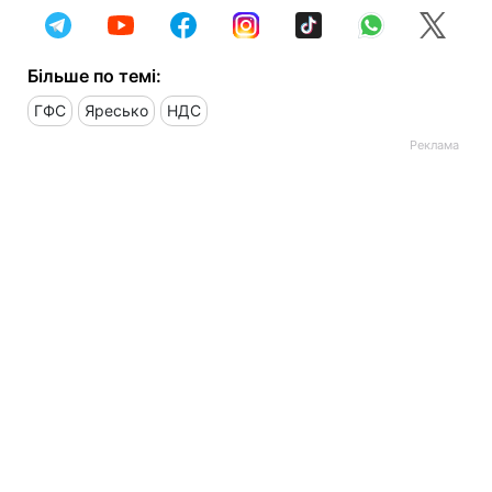
Більше по темі:
ГФС
Яресько
НДС