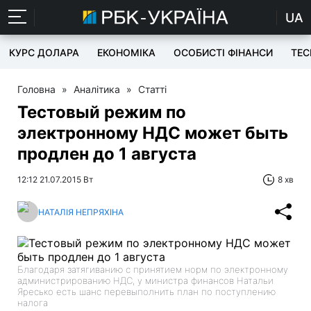
UA
КУРС ДОЛАРА
ЕКОНОМІКА
ОСОБИСТІ ФІНАНСИ
TEC
Головна
»
Аналітика
»
Статті
Тестовый режим по
электронному НДС может быть
продлен до 1 августа
12:12 21.07.2015 Вт
8 хв
НАТАЛІЯ НЕПРЯХІНА
Благодаря затягиванию с принятием норм по электронному
администрированию НДС, у министра финансов Натальи
Яресько есть шанс перевыполнить план по поступлению
налога